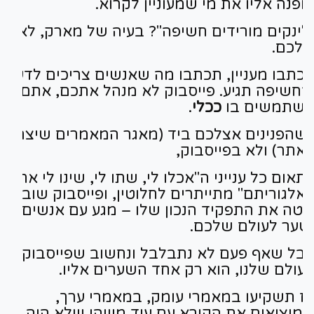
מפנה אליו את מי שמעוניין לקרוא.
לינקים מורידים חשיפה"? בעיה של מארק, לא
לכם.
כתבו מעניין, תכתבו מה שאנשים צריכים לדעת,
החשיפה תגיע. פייסבוק לא מנהל אתכם, אתם
שתמשים בו
ככלי
.
שהפנינים אצלכם ביד (מאגר המאמרים שיצרתם
אתר) ולא בפייסבוק,
תאום כל ענייני ה"אכלו לי, שתו לי, שינו לי את
אלגוריתם" מתייתרים לחלוטין, ופייסבוק שוב
וטה את התפקיד הנכון שלו – מגע עם אנשים
שער לעולם שלכם.
בל שאף פעם לא נתבלבל ונחשוב שפייסבוק
הוא
עולם שלנו, הוא רק אחד השערים אליו.
ז תשקיעו במאמרי עומק, במאמרי ערך,
מוציאים את הקורא עם עוד משהו שלא היה לו