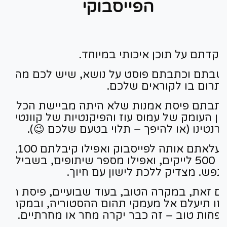
הפייסבוקי
קדתם על תוכן איכותי במיוחד.
שבתם וכתבתם פוסט על נושא, שיש לכם מה
תרום בו לקוראים שלכם.
תבתם פיסת אמנות שלא היתה מביישת הכלאה
ין העומק של עמוס עוז והפיקנטיות של קוונטין
רנטינו (או להיפך – תלוי בטעם שלכם
).
😉
העלאתם אותה לפייסבוק ואפי
או 500 לייקים, ואפילו מספר שיתופים, בשביל
נפש. מצדיק ללכת לישון עם חיוך.
ם זאת, במקרה הטוב, בעוד שבועיים, פיסת התוכ
זו תיעלם אל מעמקי תהום ההסטוריה, ובמקרה
פחות טוב – זה כבר יקרה מחר או מחרתיים.